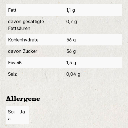
Fett
1,1 g
davon gesättigte
0,7 g
Fettsäuren
Kohlenhydrate
56 g
davon Zucker
56 g
Eiweiß
1,5 g
Salz
0,04 g
Allergene
Soj
Ja
a