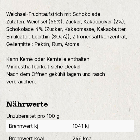
Weichsel-Fruchtaufstrich mit Schokolade
Zutaten: Weichsel (55%), Zucker, Kakaopulver (2%),
Schokolade 4% (Zucker, Kakaomasse, Kakaobutter,
Emulgator: Lecithin (SOJA)), Zitronensaftkonzentrat,
Geliermittel: Pektin, Rum, Aroma
Kann Kerne oder Kernteile enthalten.
Mindesthaltbarkeit siehe Deckel
Nach dem Öffnen gekühlt lagern und rasch
verbrauchen.
Nährwerte
Unzubereitet pro 100 g
Brennwert kj
1041 kj
Brennwert kcal
246 kcal