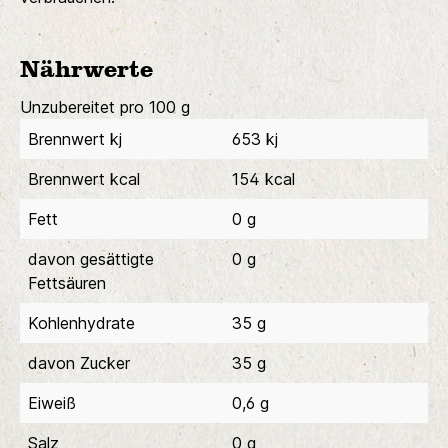
Nährwerte
Unzubereitet pro 100 g
Brennwert kj
653 kj
Brennwert kcal
154 kcal
Fett
0 g
davon gesättigte
0 g
Fettsäuren
Kohlenhydrate
35 g
davon Zucker
35 g
Eiweiß
0,6 g
Salz
0 g