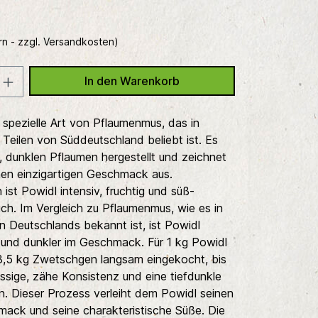
rn - zzgl. Versandkosten)
In den Warenkorb
e spezielle Art von Pflaumenmus, das in
 Teilen von Süddeutschland beliebt ist. Es
n, dunklen Pflaumen hergestellt und zeichnet
nen einzigartigen Geschmack aus.
ist Powidl intensiv, fruchtig und süß-
eich. Im Vergleich zu Pflaumenmus, wie es in
n Deutschlands bekannt ist, ist Powidl
 und dunkler im Geschmack. Für 1 kg Powidl
,5 kg Zwetschgen langsam eingekocht, bis
lüssige, zähe Konsistenz und eine tiefdunkle
n. Dieser Prozess verleiht dem Powidl seinen
mack und seine charakteristische Süße. Die