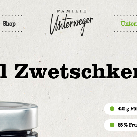
Shop
Unte
l Zwetschk
420 g Fü
65 % Fru