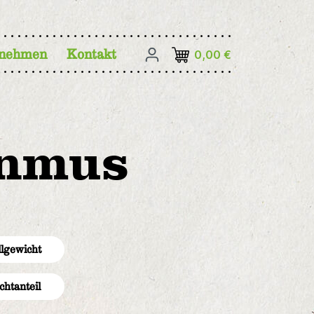
rnehmen
Kontakt
0,00 €
enmus
llgewicht
chtanteil