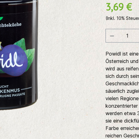
3,69 €
(Inkl. 10% Steue
Powidl ist ein
Österreich und
wird aus reife
sich durch sei
Geschmacklich 
säuerlich zugl
vielen Regione
konzentrierter
werden etwa 3
sie eine dickf
Farbe erreiche
reichen Gesch