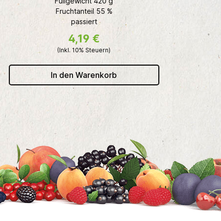
Füllgewicht 420 g
Fruchtanteil 55 %
Gelee der 
passiert
Auflösen in 
Hausmittel
4,19 €
(Inkl. 10% Steuern)
In den Warenkorb