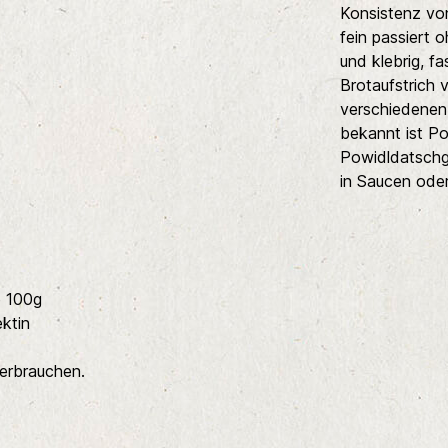
Konsistenz von
fein passiert o
und klebrig, fa
Brotaufstrich 
verschiedenen
bekannt ist Po
Powidldatschg
in Saucen oder
e 100g
ektin
erbrauchen.