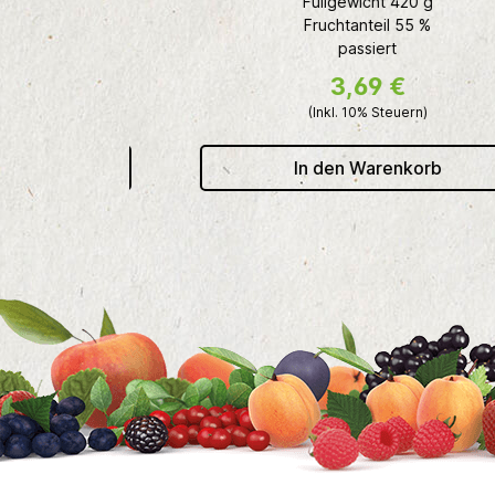
Füllgewicht 420 g
Fruchtanteil 55 %
passiert
3,69 €
(Inkl. 10% Steuern)
b
In den Warenkorb