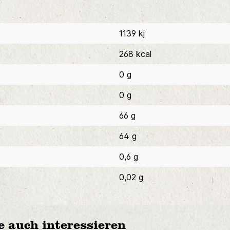
1139 kj
268 kcal
0 g
0 g
66 g
64 g
0,6 g
0,02 g
e auch interessieren