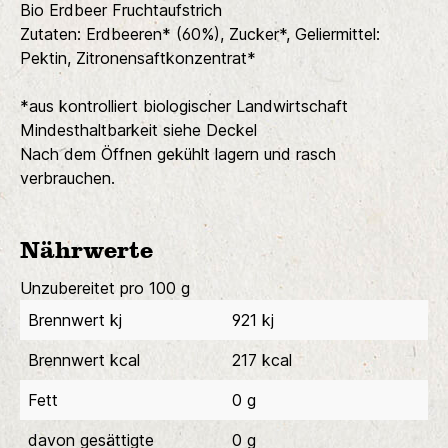
Bio Erdbeer Fruchtaufstrich
Zutaten: Erdbeeren* (60%), Zucker*, Geliermittel:
Pektin, Zitronensaftkonzentrat*
*aus kontrolliert biologischer Landwirtschaft
Mindesthaltbarkeit siehe Deckel
Nach dem Öffnen gekühlt lagern und rasch
verbrauchen.
Nährwerte
Unzubereitet pro 100 g
Brennwert kj
921 kj
Brennwert kcal
217 kcal
Fett
0 g
davon gesättigte
0 g